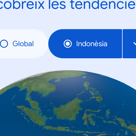
obreix les tendèncie
Global
Indonèsia