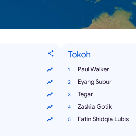
Tokoh
Paul Walker
Eyang Subur
Tegar
Zaskia Gotik
Fatin Shidqia Lubis