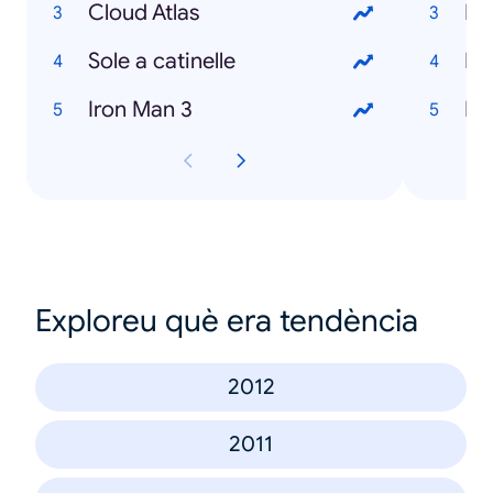
Cloud Atlas
Re
Sole a catinelle
Lo
Iron Man 3
La
Exploreu què era tendència
2012
2011