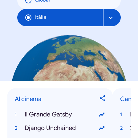
Global
Itàlia
Al cinema
Cambi
Il Grande Gatsby
Li
Django Unchained
Su