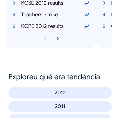
KCSE 2012 results
Mu
Teachers' strike
Ke
KCPE 2012 results
Ch
Exploreu què era tendència
2012
2011