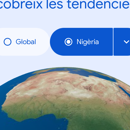
obreix les tendèncie
Global
Nigèria