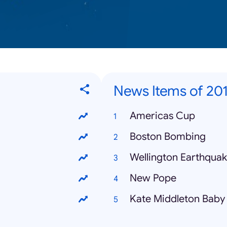
News Items of 20
Americas Cup
Boston Bombing
Wellington Earthqua
New Pope
Kate Middleton Baby