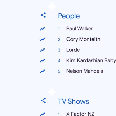
People
Paul Walker
Cory Monteith
Lorde
Kim Kardashian Baby
Nelson Mandela
TV Shows
X Factor NZ