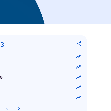
13
ke