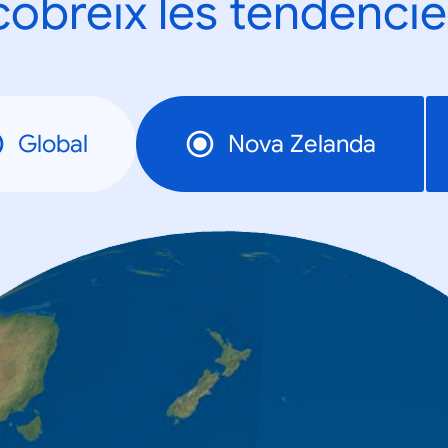
obreix les tendèncie
Global
Nova Zelanda