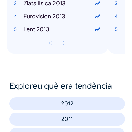
Zlata lisica 2013
Ma
Eurovision 2013
Iv
Lent 2013
Al
Exploreu què era tendència
2012
2011