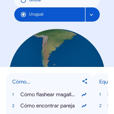
Global
Uruguai
Cómo...
Equipo
Cómo flashear magallanes
Na
Cómo encontrar pareja
Pe