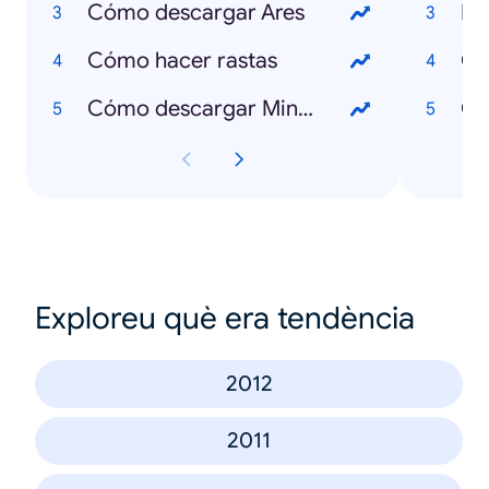
Cómo descargar Ares
Li
Cómo hacer rastas
Ce
Cómo descargar Minecraft
Ce
Exploreu què era tendència
2012
2011