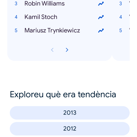
Robin Williams
"P
Kamil Stoch
"J
Mariusz Trynkiewicz
"N
Exploreu què era tendència
2013
2012