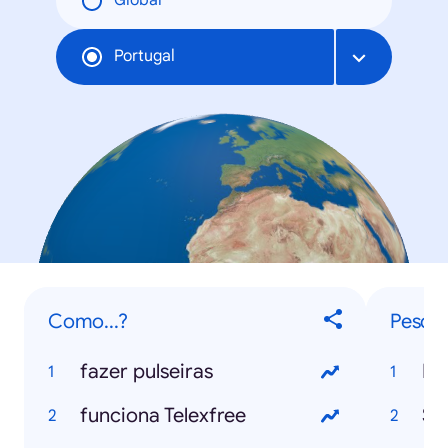
Global
Portugal
Como...?
Pesqui
fazer pulseiras
Mu
funciona Telexfree
Se