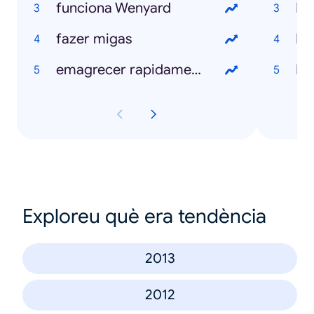
funciona Wenyard
Ro
fazer migas
Bl
emagrecer rapidamente
N
Exploreu què era tendència
2013
2012