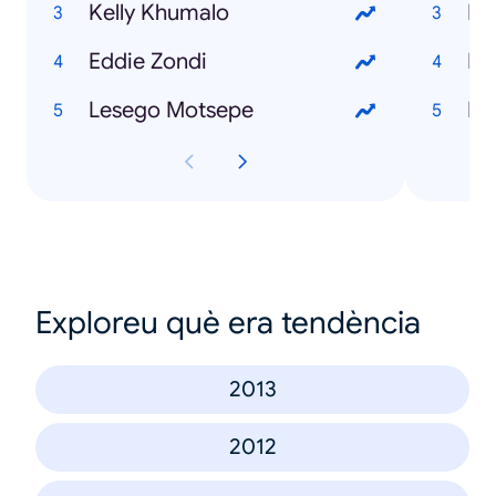
Kelly Khumalo
Ho
Eddie Zondi
Ho
Lesego Motsepe
Ho
Exploreu què era tendència
2013
2012