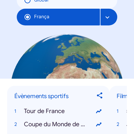
Global
França
Évènements sportifs
Films
Tour de France
50
Coupe du Monde de Rugby
Ju