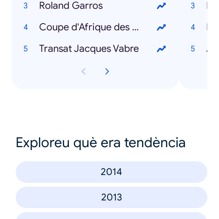
Roland Garros
Fa
Coupe d'Afrique des nations
Ma
Transat Jacques Vabre
Am
Exploreu què era tendència
2014
2013