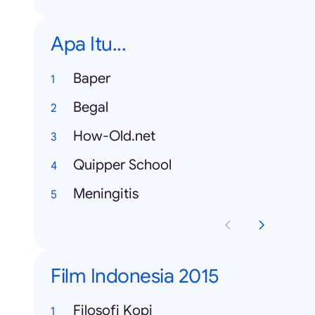
Apa Itu...
Baper
Begal
How-Old.net
Quipper School
Meningitis
Film Indonesia 2015
Filosofi Kopi