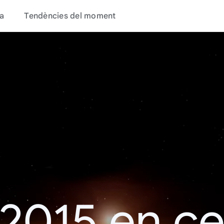
a
Tendències del moment
 2015 en c