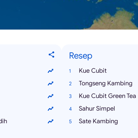
Resep
Kue Cubit
Tongseng Kambing
Kue Cubit Green Tea
Sahur Simpel
dih
Sate Kambing