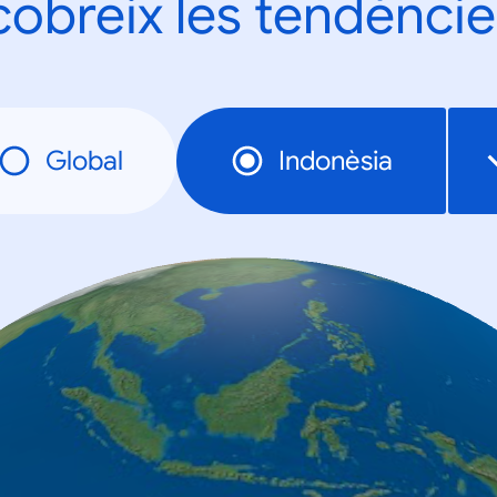
obreix les tendèncie
Global
Indonèsia