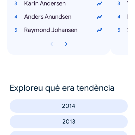
Karin Andersen
Va
Anders Anundsen
Ha
Raymond Johansen
Sn
Exploreu què era tendència
2014
2013