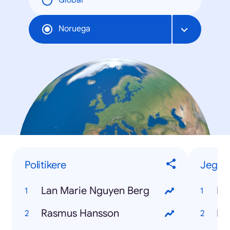
Global
Noruega
Politikere
Jeg-vi
Lan Marie Nguyen Berg
Ka
Rasmus Hansson
På