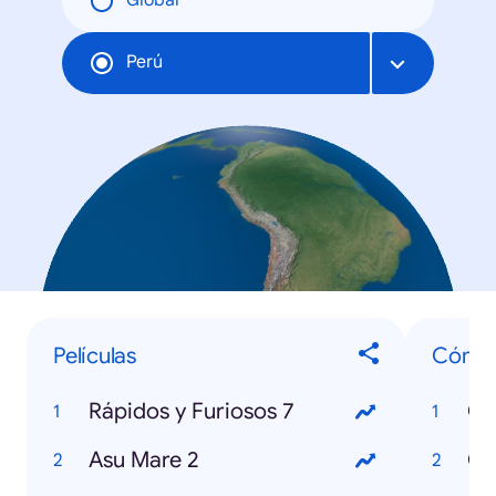
Global
Perú
Películas
Cómo 
Rápidos y Furiosos 7
Asu Mare 2