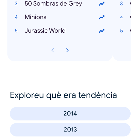
50 Sombras de Grey
Minions
Có
Jurassic World
Exploreu què era tendència
2014
2013