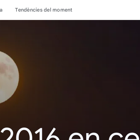
a
Tendències del moment
 2016 en c