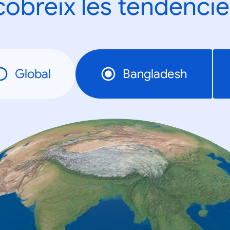
obreix les tendèncie
Global
Bangladesh