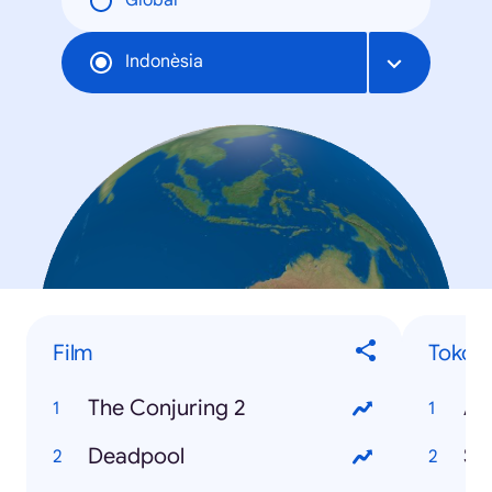
Global
Indonèsia
Film
Tokoh
The Conjuring 2
Ah
Deadpool
Sr