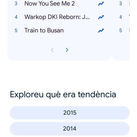
Now You See Me 2
Bu
Warkop DKI Reborn: Jangkrik Boss! Part 1
Wa
Train to Busan
Nu
Exploreu què era tendència
2015
2014