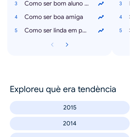
Como ser bom aluno no secundário
Hu
Como ser boa amiga
Sa
Como ser linda em poucos dias
Sa
Exploreu què era tendència
2015
2014