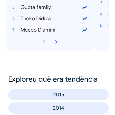
Ho
Gupta family
Thoko Didiza
Mcebo Dlamini
Exploreu què era tendència
2015
2014