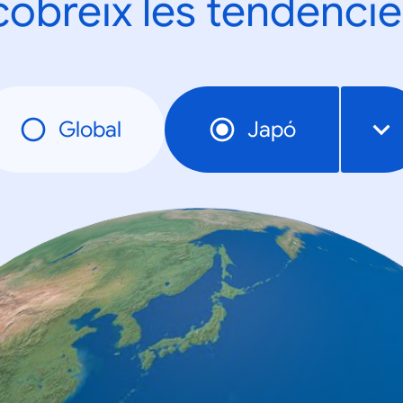
obreix les tendèncie
Global
Japó