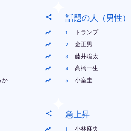
話題の人（男性）
トランプ
金正男
藤井聡太
高橋一生
るか
小室圭
急上昇
小林麻央