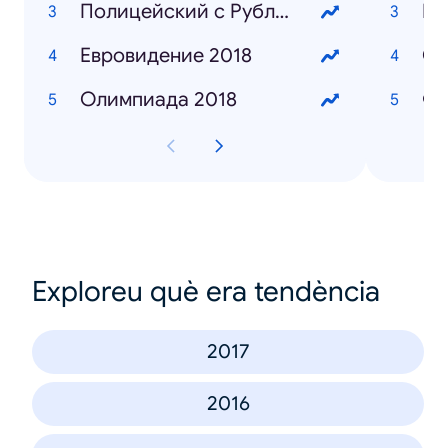
Полицейский с Рублёвки 3 сезон
Ио
Евровидение 2018
Ол
Олимпиада 2018
Фр
Exploreu què era tendència
2017
2016