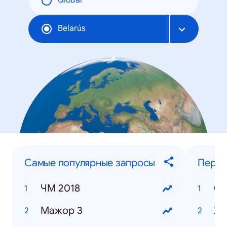
Global
Belarús
Самые популярные запросы
Персо
ЧМ 2018
Ст
Мажор 3
Xx