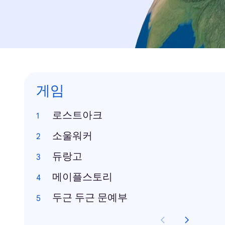
게임
로스트아크
소울워커
듀랑고
메이플스토리
두근 두근 문예부