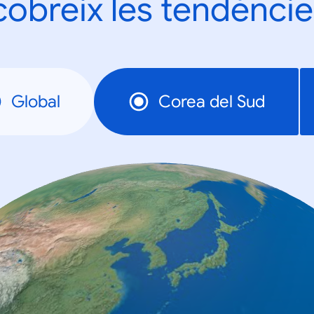
obreix les tendèncie
Global
Corea del Sud