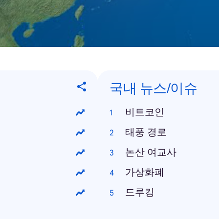
국내 뉴스/이슈
비트코인
태풍 경로
논산 여교사
가상화폐
드루킹