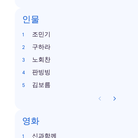
인물
조민기
구하라
노회찬
판빙빙
김보름
영화
신과함께