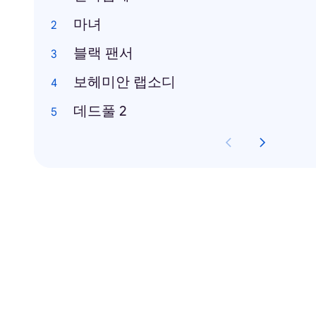
마녀
블랙 팬서
보헤미안 랩소디
데드풀 2