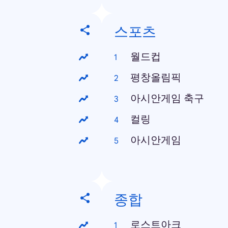
스포츠
월드컵
평창올림픽
아시안게임 축구
컬링
아시안게임
종합
로스트아크