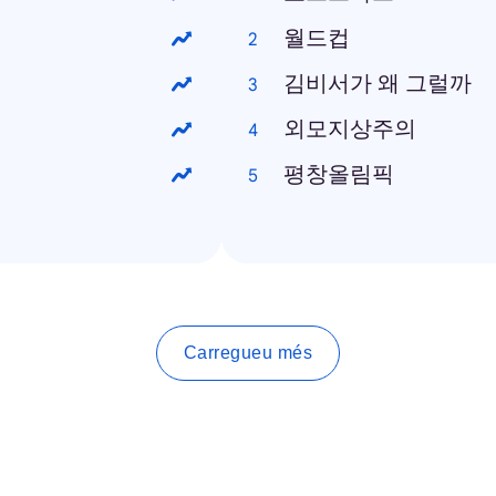
월드컵
김비서가 왜 그럴까
외모지상주의
평창올림픽
Carregueu més