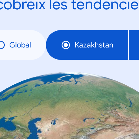
obreix les tendèncie
Global
Kazakhstan