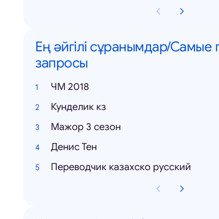
Ең әйгілі сұранымдар/Самые
запросы
ЧМ 2018
Кунделик кз
Мажор 3 сезон
Денис Тен
Переводчик казахско русский