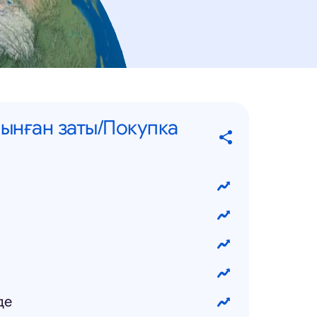
ынған заты/Покупка
де