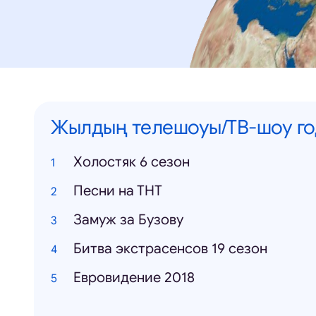
Жылдың телешоуы/ТВ-шоу го
Холостяк 6 сезон
Песни на ТНТ
Замуж за Бузову
Битва экстрасенсов 19 сезон
Евровидение 2018