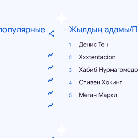
 популярные
Жылдың адамы/П
Денис Тен
Xxxtentacion
Хабиб Нурмагомедо
Стивен Хокинг
Меган Маркл