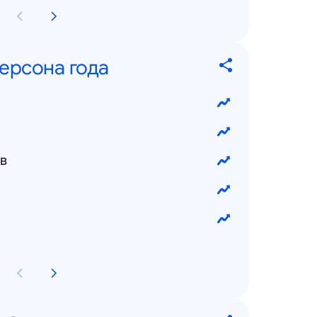
ерсона года
в