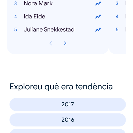
Nora Mørk
Me
Ida Eide
Ex
Juliane Snekkestad
Eu
Exploreu què era tendència
2017
2016