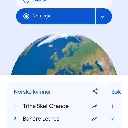
Global
Noruega
Norske kvinner
Søk
Trine Skei Grande
V
Bahare Letnes
Avi