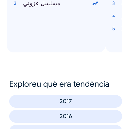
حب
مسلسل عزوتي
هر
يلا
Exploreu què era tendència
2017
2016