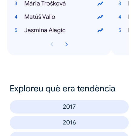
Mária Trošková
Ke
Matúš Vallo
Jasmina Alagic
Ke
Exploreu què era tendència
2017
2016