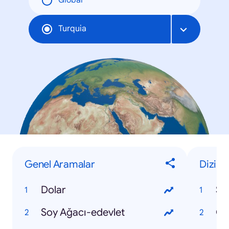
Global
Turquia
Genel Aramalar
Dizi
Dolar
Se
Soy Ağacı-edevlet
Çu