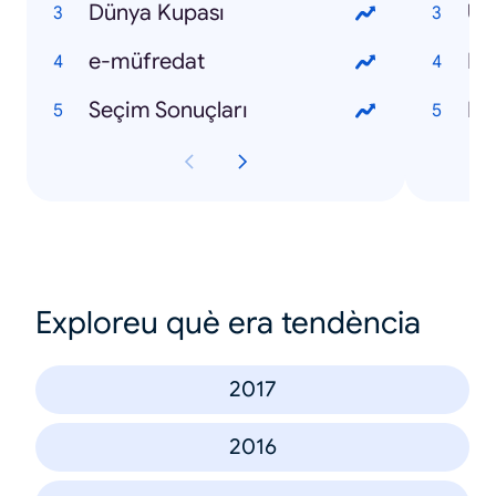
Dünya Kupası
Uf
e-müfredat
Bi
Seçim Sonuçları
Er
Exploreu què era tendència
2017
2016