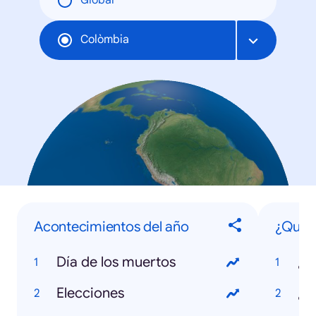
Global
Colòmbia
Acontecimientos del año
¿Qué 
Día de los muertos
Elecciones
¿Q