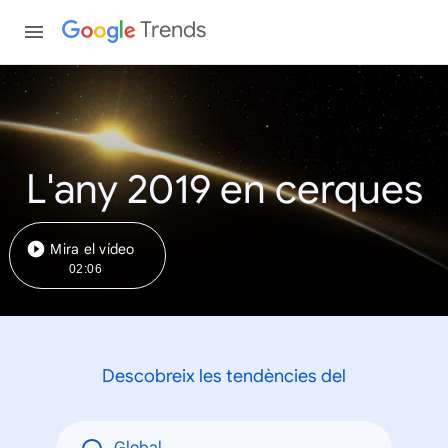
Trends
L'any 2019 en cerques
Mira el vídeo
02:06
Descobreix les tendències del