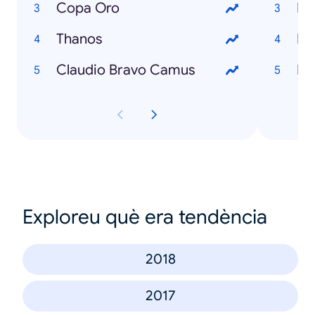
Copa Oro
Em
Thanos
Ike
Claudio Bravo Camus
Es
Exploreu què era tendència
2018
2017