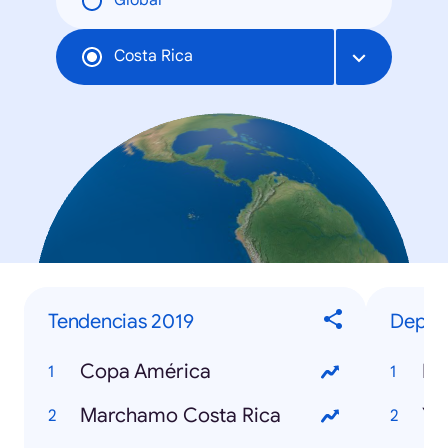
Global
Costa Rica
Tendencias 2019
Deport
Copa América
Ne
Marchamo Costa Rica
Yo