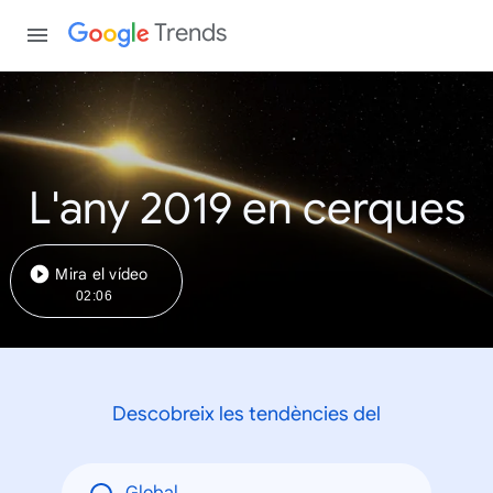
Trends
L'any 2019 en cerques
Mira el vídeo
02:06
Descobreix les tendències del