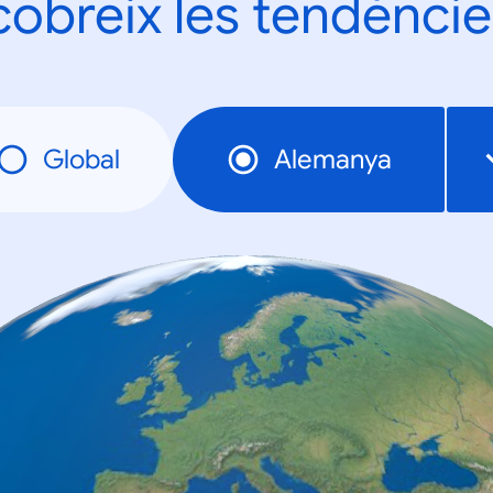
obreix les tendèncie
Global
Alemanya