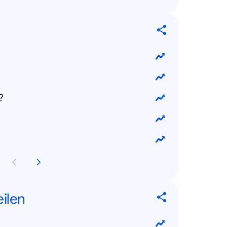
?
eilen