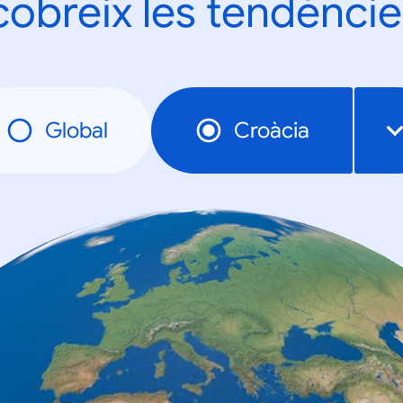
obreix les tendèncie
Global
Croàcia