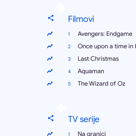
Filmovi
Avengers: Endgame
Once upon a time in
Last Christmas
Aquaman
The Wizard of Oz
TV serije
Na granici