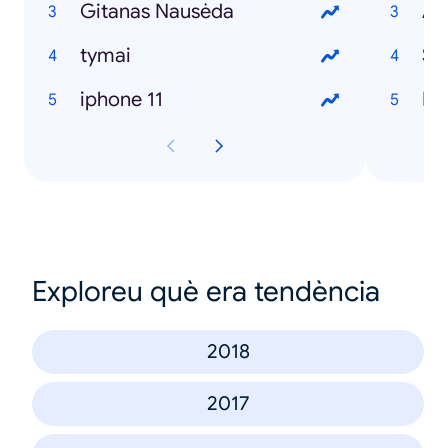
Gitanas Nausėda
Al
tymai
Sa
iphone 11
Ka
Exploreu què era tendència
2018
2017