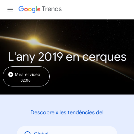
Trends
L'any 2019 en cerques
Mira el vídeo
02:06
Descobreix les tendències del