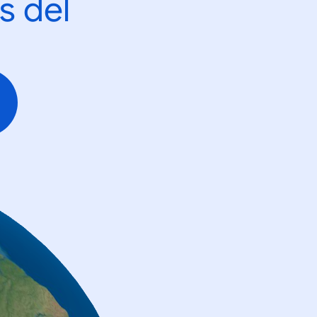
s del