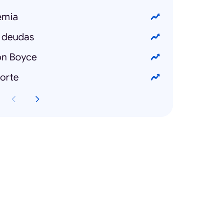
emia
 deudas
n Boyce
orte