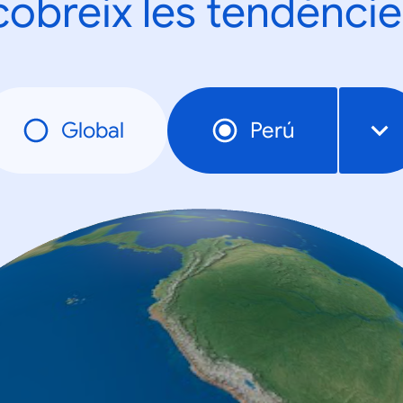
obreix les tendèncie
Global
Perú