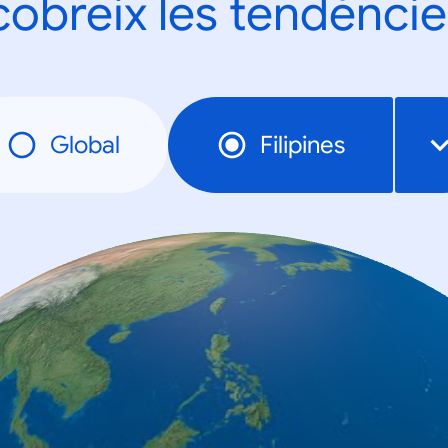
obreix les tendèncie
Global
Filipines