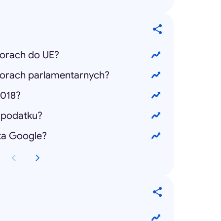
orach do UE?
orach parlamentarnych?
2018?
 podatku?
ta Google?