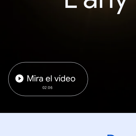
Mira el vídeo
02:06