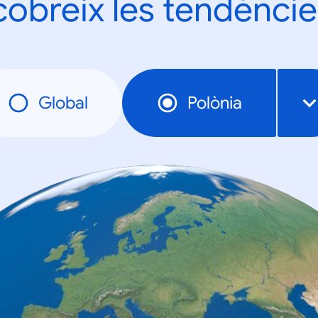
obreix les tendèncie
Global
Polònia