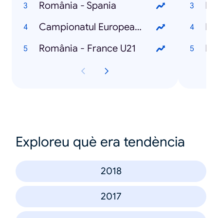
România - Spania
Die
Campionatul European de Fotbal U21
Di
România - France U21
Di
Exploreu què era tendència
2018
2017