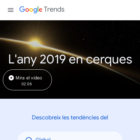
Trends
L'any 2019 en cerques
Mira el vídeo
02:06
Descobreix les tendències del