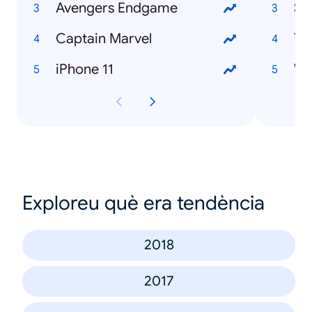
Avengers Endgame
Sa
Captain Marvel
Ti
iPhone 11
Wa
Exploreu què era tendència
2018
2017