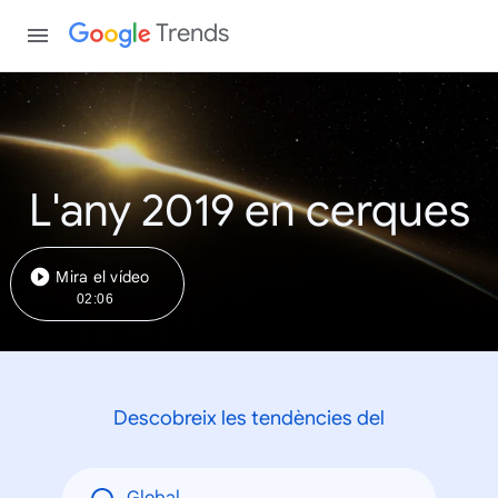
Trends
L'any 2019 en cerques
Mira el vídeo
02:06
Descobreix les tendències del