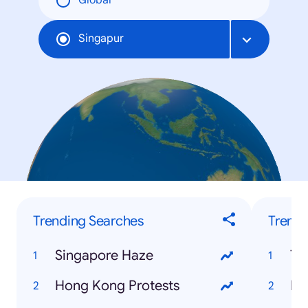
Global
Singapur
Trending Searches
Trendi
Singapore Haze
Te
Hong Kong Protests
Be