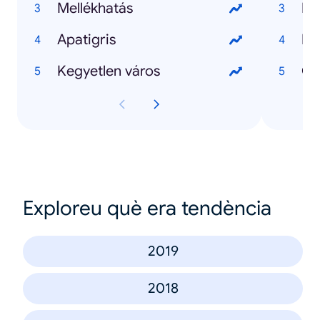
Mellékhatás
Ma
Apatigris
Kij
Kegyetlen város
Exploreu què era tendència
2019
2018