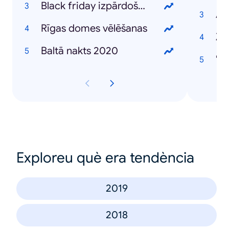
Black friday izpārdošana
AS
Rīgas domes vēlēšanas
Z
Baltā nakts 2020
"S
Exploreu què era tendència
2019
2018