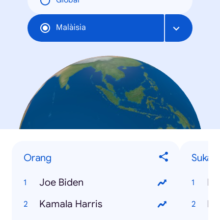
Global
Malàisia
Orang
Sukan
Joe Biden
Kamala Harris
NB