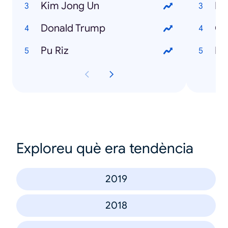
Kim Jong Un
IP
Donald Trump
Ch
Pu Riz
In
Exploreu què era tendència
2019
2018