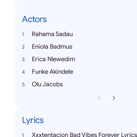
Actors
Rahama Sadau
Eniola Badmus
Erica Nlewedim
Funke Akindele
Olu Jacobs
Lyrics
Xxxtentacion Bad Vibes Forever Lyrics