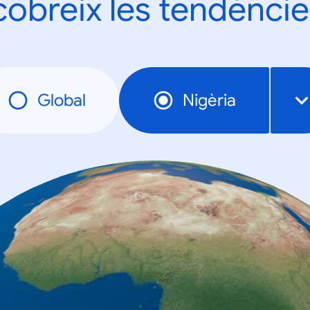
obreix les tendèncie
Global
Nigèria