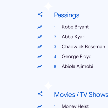
Passings
Kobe Bryant
Abba Kyari
Chadwick Boseman
George Floyd
Abiola Ajimobi
Movies / TV Show
Money Heist