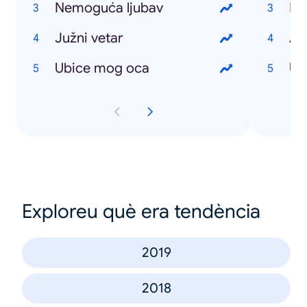
Nemoguća ljubav
Ro
Južni vetar
Au
Ubice mog oca
US
Exploreu què era tendència
2019
2018