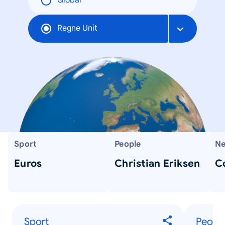
Global
Regne Unit
Sport
People
Ne
Euros
Christian Eriksen
C
Sport
Peopl