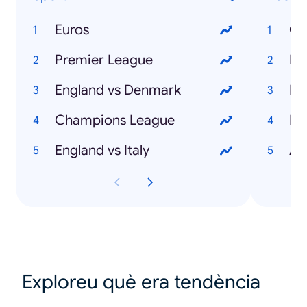
Euros
Ch
Premier League
Ma
England vs Denmark
Em
Champions League
Pi
England vs Italy
Al
Exploreu què era tendència