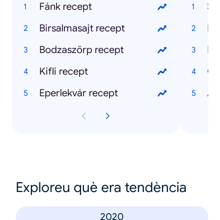
Fánk recept
Sq
Birsalmasajt recept
Ke
Bodzaszörp recept
Br
Kifli recept
Gi
Eperlekvár recept
A 
Exploreu què era tendència
2020