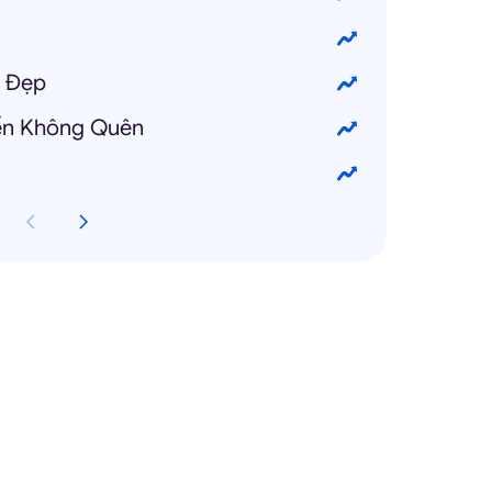
t Đẹp
yến Không Quên