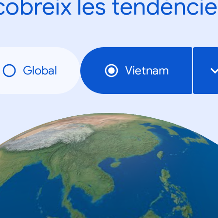
obreix les tendèncie
Global
Vietnam