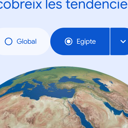
obreix les tendèncie
Global
Egipte