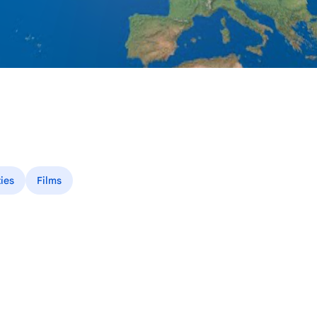
ies
Films