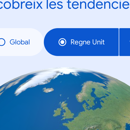
obreix les tendèncie
Global
Regne Unit