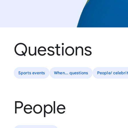
Questions
Sports events
When... questions
People/ celebrit
People