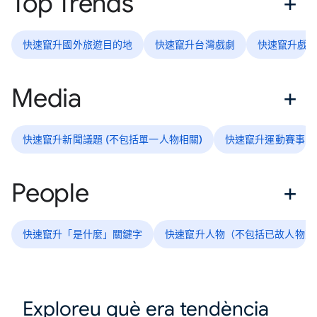
Top Trends
快速竄升國外旅遊目的地
快速竄升台灣戲劇
快速竄升戲
Media
快速竄升新聞議題 (不包括單一人物相關)
快速竄升運動賽事
People
快速竄升「是什麼」關鍵字
快速竄升人物（不包括已故人物）
Exploreu què era tendència