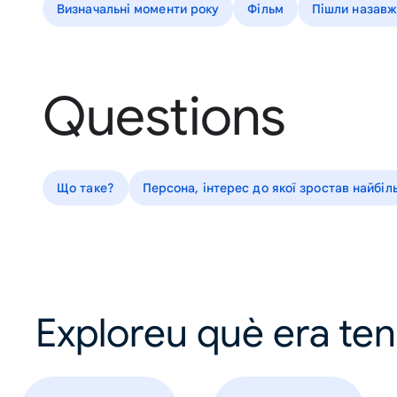
Визначальні моменти року
Фільм
Пішли назав
Questions
Що таке?
Персона, інтерес до якої зростав найбіл
Exploreu què era te