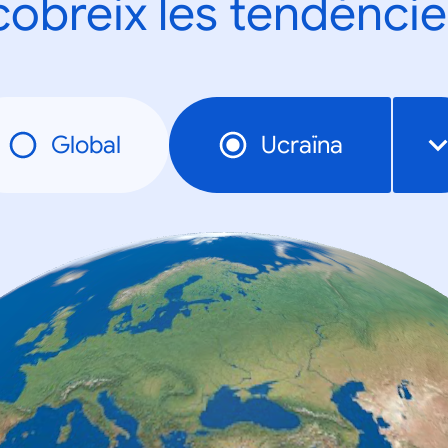
obreix les tendèncie
Global
Ucraïna