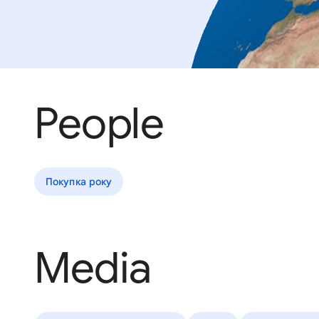
People
Покупка року
Media