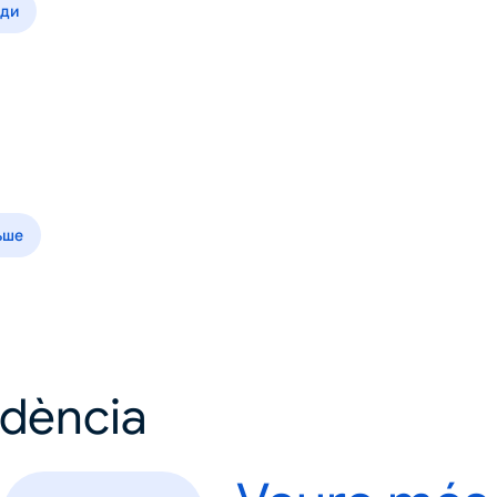
жди
ьше
ndència