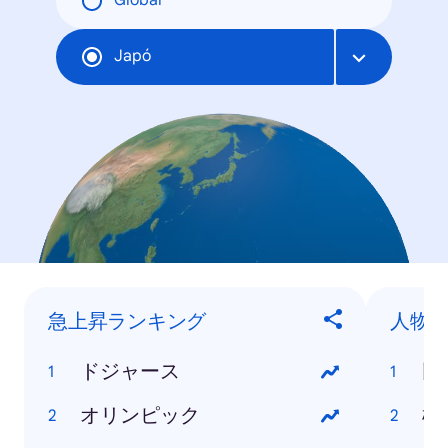
Global
Japó
急上昇ランキング
人物
ドジャース
田
オリンピック
松