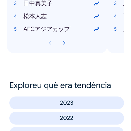
田中真美子
鳥
松本人志
西
AFCアジアカップ
八
Exploreu què era tendència
2023
2022