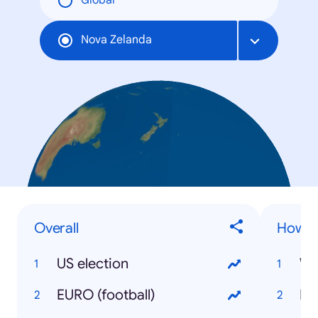
Global
Nova Zelanda
Overall
How t
US election
Wa
EURO (football)
Lo