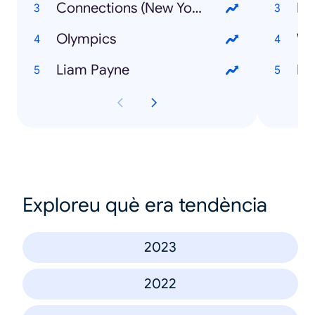
Connections (New York Times game)
Olympics
Liam Payne
M
Exploreu què era tendència
2023
2022